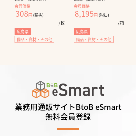
会員価格
会員価格
308
8,195
/枚
円
(税抜)
円
(税抜)
/枚
/箱
広島県
広島県
備品・資材・その他
備品・資材・その他
業務用通販サイトBtoB eSmart
無料会員登録