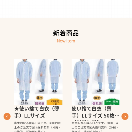
新着商品
New Item
薄
★使い捨て白衣（薄
使い捨て白衣（薄
手）LLサイズ
手）LLサイズ 50枚
【送料無料】
衛生的な不織布白衣です。3000円以
衛生的な不織布白衣です。3000円以
衛
上のご注文で国内送料無料（沖縄・
上のご注文で国内送料無料（沖縄・
上
北海道一部地域を除く）
北海道一部地域を除く）
北