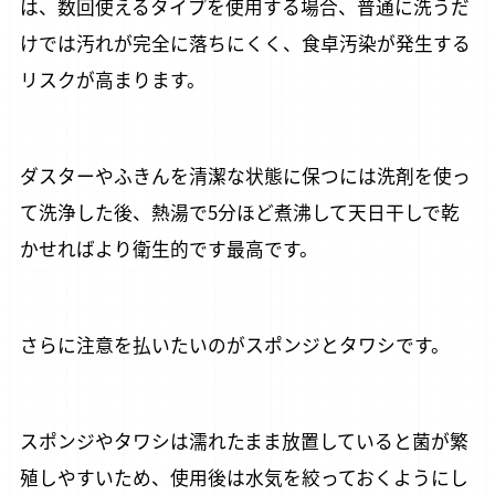
は、数回使えるタイプを使用する場合、普通に洗うだ
けでは汚れが完全に落ちにくく、食卓汚染が発生する
リスクが高まります。
ダスターやふきんを清潔な状態に保つには洗剤を使っ
て洗浄した後、熱湯で5分ほど煮沸して天日干しで乾
かせればより衛生的です最高です。
業務用通販サイトBtoB eSmart
無料
会員登録
さらに注意を払いたいのがスポンジとタワシです。
仕入れ業務
在庫管理
支払い
コスト削減
eSmartを使えば、経営が変わる。
スポンジやタワシは濡れたまま放置していると菌が繁
殖しやすいため、使用後は水気を絞っておくようにし