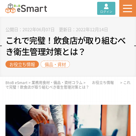
ログイン
公開日：2022年06月07日 更新日：2022年12月14日
これで完璧！飲食店が取り組むべ
き衛生管理対策とは？
お役立ち情報
備品・資材
BtoB eSmart
>
業務用食材・備品・資材コラム
>
お役立ち情報
>
これ
で完璧！飲食店が取り組むべき衛生管理対策とは？