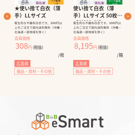
薄
★使い捨て白衣（薄
使い捨て白衣（薄
手）LLサイズ
手）LLサイズ 50枚
【送料無料】
衛生的な不織布白衣です。3000円以
衛生的な不織布白衣です。3000円以
衛
上のご注文で国内送料無料（沖縄・
上のご注文で国内送料無料（沖縄・
上
北海道一部地域を除く）
北海道一部地域を除く）
北
会員価格
会員価格
308
8,195
/枚
円
(税抜)
円
(税抜)
/枚
/箱
広島県
広島県
備品・資材・その他
備品・資材・その他