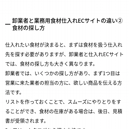
業務用通販サイトBtoB eSmart
無料
会員登録
卸業者と業務用食材仕入れECサイトの違い②
食材の探し方
仕入れ業務
在庫管理
支払い
コスト削減
仕入れたい食材が決まると、まずは食材を扱う仕入れ
先を探す必要がありますが、卸業者と仕入れECサイト
eSmartを使えば、経営が変わる。
では、食材の探し方も大きく異なります。
卸業者では、いくつかの探し方があり、まず1つ目は
iPhoneをご利用の方（推奨）
営業に来た業者の担当の方に、欲しい商品を伝える方
PCまたはAndroidでご利用の方は
こちらから
法です。
リストを作っておくことで、スムーズにやりとりをす
SNSのフォロー
ることができ、食材の在庫がある場合は、後日、見積
書が受領されます。