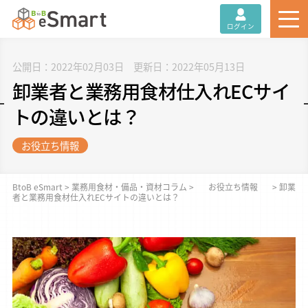
ログイン
公開日：2022年02月03日 更新日：2022年05月13日
卸業者と業務用食材仕入れECサイ
トの違いとは？
お役立ち情報
BtoB eSmart
>
業務用食材・備品・資材コラム
>
お役立ち情報
>
卸業
者と業務用食材仕入れECサイトの違いとは？