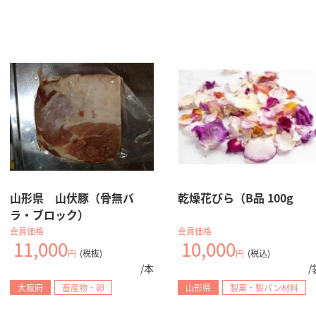
山形県 山伏豚（骨無バ
乾燥花びら（B品 100g
ラ・ブロック）
会員価格
会員価格
11,000
10,000
円
(税抜)
円
(税込)
/本
/
大阪府
畜産物・卵
山形県
製菓・製パン材料