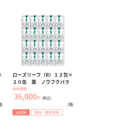
×
ローズリーフ（R）１２包×
２０缶 葉 ノウフクバラ
会員価格
36,000
円
(税込)
減
箱
/箱
山形県
飲料・飲料原料