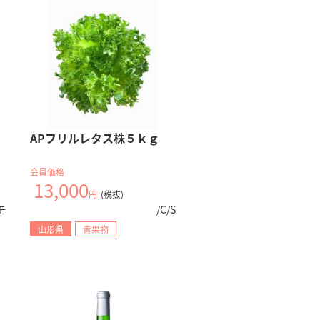
APフリルレタス株５ｋｇ
会員価格
13,000
円
(税抜)
缶
/C/S
山形県
青果物