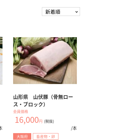
山形県 山伏豚（骨無ロー
ス・ブロック）
会員価格
16,000
円
(税抜)
本
/本
大阪府
畜産物・卵