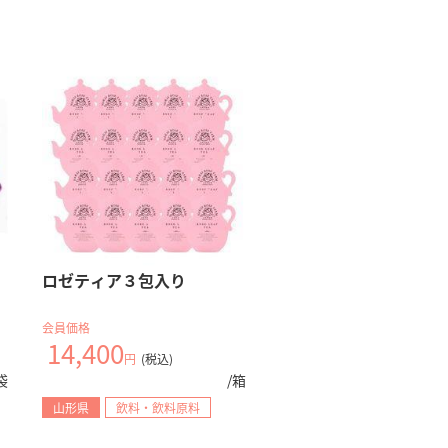
ロゼティア３包入り
会員価格
14,400
円
(税込)
袋
/箱
山形県
飲料・飲料原料