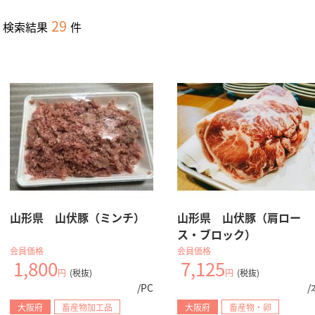
29
検索結果
件
山形県 山伏豚（ミンチ）
山形県 山伏豚（肩ロー
ス・ブロック）
会員価格
会員価格
1,800
7,125
円
(税抜)
円
(税抜)
/PC
/
大阪府
畜産物加工品
大阪府
畜産物・卵