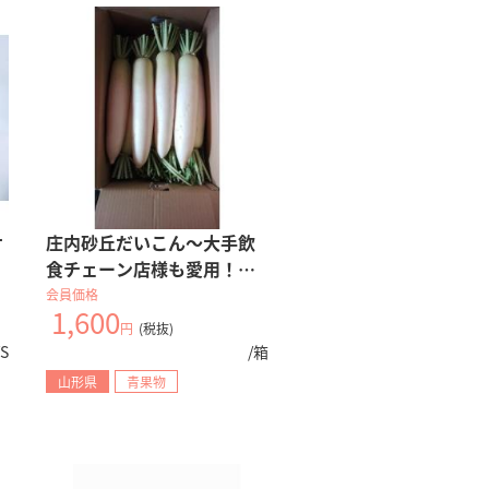
サ
庄内砂丘だいこん～大手飲
食チェーン店様も愛用！！
～
会員価格
1,600
円
(税抜)
/S
/箱
山形県
青果物