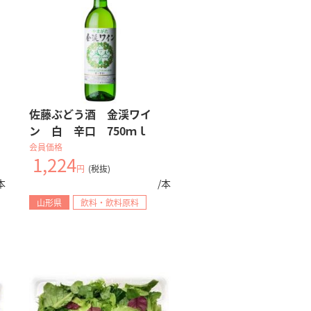
佐藤ぶどう酒 金渓ワイ
ン 白 辛口 750ｍｌ
会員価格
1,224
円
(税抜)
本
/本
山形県
飲料・飲料原料