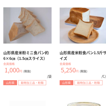
iPhoneをご利用の方（推奨）
PCまたはAndroidでご利用の方は
こちらから
SNSのフォロー
山形県産米粉ミニ食パン約
山形県産米粉食パン1.5斤
6×6㎝（1.5㎝スライス）
イズ
会員価格
会員価格
SNS公式アカウント一覧
1,000
5,250
円
(税抜)
円
(税抜)
/袋
/C
山形県
穀物加工品・粉類
山形県
穀物加工品・粉類