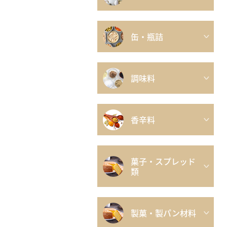
缶・瓶詰
調味料
香辛料
菓子・スプレッド
類
製菓・製パン材料