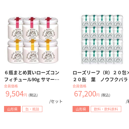
業務用通販サイトBtoB eSmart
６瓶まとめ買いローズコン
ローズリーフ（R）２０包
無料
会員登録
フィチュール90g サマー３
２０缶 葉 ノウフクバラ
瓶＋オータム3瓶
会員価格
会員価格
9,504
67,200
円
(税込)
円
(税込)
仕入れ業務
在庫管理
支払い
コスト削
/セット
/
eSmartを使えば、経営が変わる。
山形県
缶・瓶詰
山形県
飲料・飲料原料