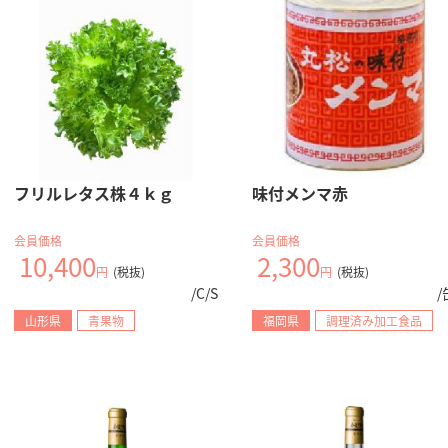
フリルレタス株４ｋｇ
味付メンマ赤
会員価格
会員価格
10,400
2,300
円
(税抜)
円
(税抜)
/C/S
/
山形県
青果物
福岡県
調理済み加工食品