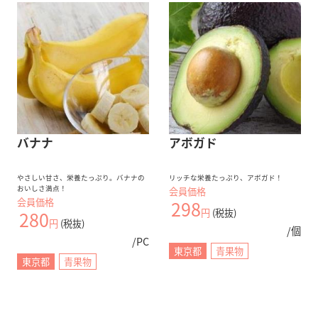
バナナ
アボガド
やさしい甘さ、栄養たっぷり。バナナの
リッチな栄養たっぷり、アボガド！
おいしさ満点！
会員価格
会員価格
298
円
(税抜)
280
円
(税抜)
/個
/PC
東京都
青果物
東京都
青果物