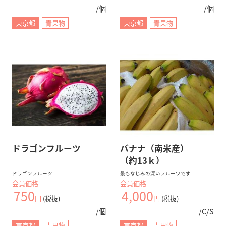
/個
/個
東京都
青果物
東京都
青果物
ドラゴンフルーツ
バナナ（南米産）
（約13ｋ）
ドラゴンフルーツ
最もなじみの深いフルーツです
会員価格
会員価格
750
4,000
円
(税抜)
円
(税抜)
/個
/C/S
東京都
青果物
東京都
青果物