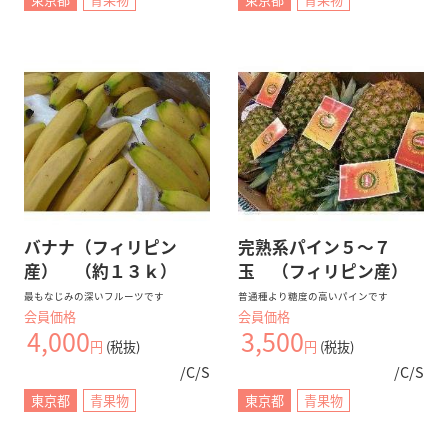
バナナ（フィリピン
完熟系パイン５～７
産） （約１３ｋ）
玉 （フィリピン産）
最もなじみの深いフルーツです
普通種より糖度の高いパインです
会員価格
会員価格
4,000
3,500
円
(税抜)
円
(税抜)
/C/S
/C/S
東京都
青果物
東京都
青果物