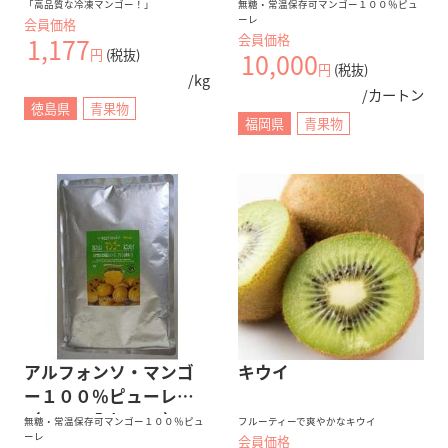
またはベトナム産）完
００ｇ入り ｘ ４０）
「高品質な冷凍マンゴー！」
無糖・常温保存可マンゴー１００％ピュ
ーレ
会員価格
熟マンゴー
会員価格
1,177
円
(税抜)
10,000
円
(税抜)
/kg
/カートン
徳島県
青果物
福岡県
青果物
アルフォンソ・マンゴ
キウイ
ー１００％ピューレ
（１Ｋｇ入り x 10）
無糖・常温保存可マンゴー１００％ピュ
フルーティーで爽やかなキウイ
ーレ
会員価格