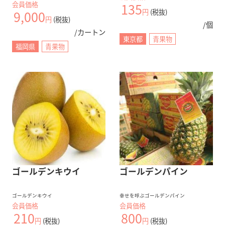
会員価格
135
円
(税抜)
9,000
円
(税抜)
/個
/カートン
東京都
青果物
福岡県
青果物
ゴールデンキウイ
ゴールデンパイン
ゴールデンキウイ
幸せを呼ぶゴールデンパイン
会員価格
会員価格
210
800
円
(税抜)
円
(税抜)