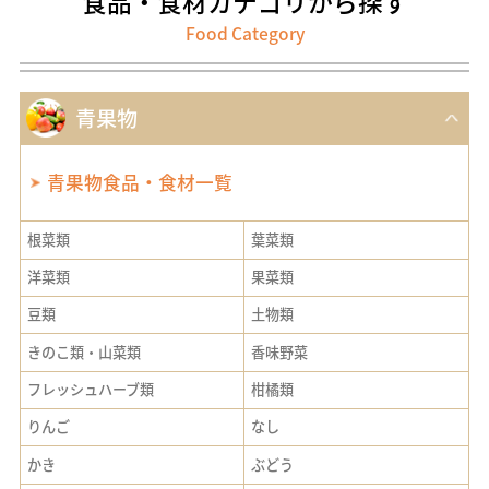
食品・食材
カテゴリから探す
Food Category
青果物
青果物食品・食材一覧
業務用通販サイトBtoB eSmart
根菜類
葉菜類
無料
会員登録
洋菜類
果菜類
豆類
土物類
仕入れ業務
在庫管理
支払い
コスト削減
きのこ類・山菜類
香味野菜
フレッシュハーブ類
柑橘類
eSmartを使えば、経営が変わる。
りんご
なし
かき
ぶどう
iPhoneをご利用の方（推奨）