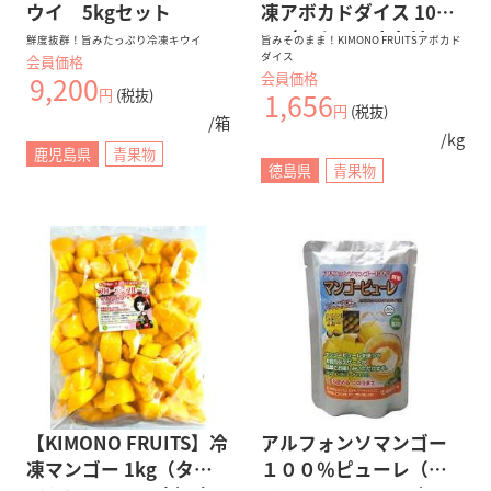
ウイ 5kgセット
凍アボカドダイス 1000
ｇ（メキシコまたはペ
鮮度抜群！旨みたっぷり冷凍キウイ
旨みそのまま！KIMONO FRUITSアボカド
ダイス
会員価格
ルー産）
会員価格
9,200
円
(税抜)
1,656
円
(税抜)
/箱
/kg
鹿児島県
青果物
徳島県
青果物
【KIMONO FRUITS】冷
アルフォンソマンゴー
凍マンゴー 1kg（タイ
１００％ピューレ（２