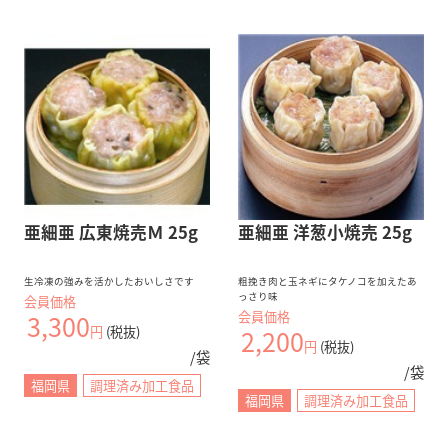
亜細亜 広東焼売Ｍ 25g
亜細亜 洋葱小焼売 25g
生冷凍の強みを活かしたおいしさです
粗挽き肉と玉ネギにタケノコを加えたあ
っさり味
会員価格
会員価格
3,300
円
(税抜)
2,200
円
(税抜)
/袋
/袋
福岡県
調理済み加工食品
福岡県
調理済み加工食品