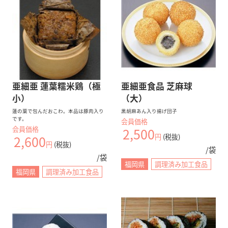
亜細亜 蓮葉糯米鶏（極
亜細亜食品 芝麻球
小）
（大）
蓮の葉で包んだおこわ。本品は豚肉入り
黒胡麻あん入り揚げ団子
です。
会員価格
会員価格
2,500
円
(税抜)
2,600
円
(税抜)
/袋
/袋
福岡県
調理済み加工食品
福岡県
調理済み加工食品