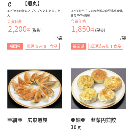
ｇ 【蝦丸】
エビ特有の旨味とプリプリとした歯ごた
ＪA食肉かごしまの良質な鹿児島県産黒
え
豚を100％使用
会員価格
会員価格
2,200
1,850
円
(税抜)
円
(税抜)
/袋
/袋
福岡県
調理済み加工食品
福岡県
調理済み加工食品
亜細亜 広東煎餃
亜細亜 韮菜円煎餃
30ｇ