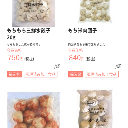
もちもち三鮮水餃子
もち米肉団子
20g
もちもちした皮が特徴です
肉団子をもち米で包みました
会員価格
会員価格
750
840
円
(税抜)
円
(税抜)
/袋
/袋
福岡県
調理済み加工食品
福岡県
調理済み加工食品