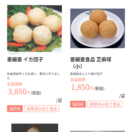
亜細亜 イカ団子
亜細亜食品 芝麻球
（小）
刺身用紋甲イカを使い、贅沢に作りまし
黒胡麻あん入り揚げ団子
た
会員価格
会員価格
1,850
円
(税抜)
3,850
円
(税抜)
/袋
/袋
福岡県
調理済み加工食品
福岡県
調理済み加工食品