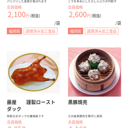
パリパリした食感が喜ばれます
ニラを多めにした少し小ぶりの円餃子
会員価格
会員価格
2,100
2,600
円
(税抜)
円
(税抜)
/袋
/袋
福岡県
調理済み加工食品
福岡県
調理済み加工食品
藤屋 謹製ロースト
黒豚焼売
ダック
特製北京ダックの廉価版です
九州産黒豚肉を贅沢に使用
会員価格
会員価格