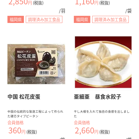
2,850
1,160
円
(税抜)
円
(税抜)
/羽
/袋
福岡県
調理済み加工食品
福岡県
調理済み加工食品
中国 松花皮蛋
亜細亜 昼食水餃子
中国の伝統的な製造工程によって作られ
干し大根を入れて独自の食感を出しまし
た硬芯タイプピータン
た
会員価格
会員価格
360
2,660
円
(税抜)
円
(税抜)