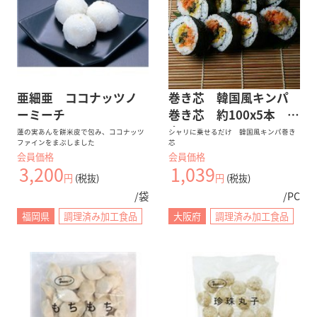
亜細亜 ココナッツノ
巻き芯 韓国風キンパ
ーミーチ
巻き芯 約100x5本 巻
寿司
蓮の実あんを餅米皮で包み、ココナッツ
シャリに乗せるだけ 韓国風キンパ巻き
ファインをまぶしました
芯
会員価格
会員価格
3,200
1,039
円
(税抜)
円
(税抜)
/袋
/PC
福岡県
調理済み加工食品
大阪府
調理済み加工食品