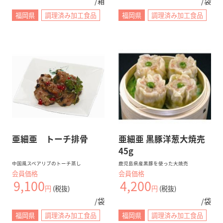
/箱
/袋
福岡県
調理済み加工食品
福岡県
調理済み加工食品
亜細亜 トーチ排骨
亜細亜 黒豚洋葱大焼売
45g
中国風スペアリブのトーチ蒸し
鹿児島県産黒豚を使った大焼売
会員価格
会員価格
9,100
4,200
円
(税抜)
円
(税抜)
/袋
/袋
福岡県
調理済み加工食品
福岡県
調理済み加工食品