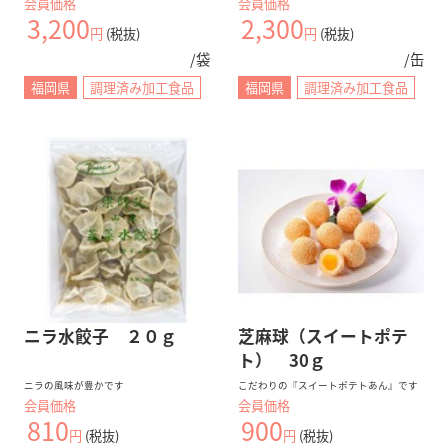
会員価格
会員価格
3,200
2,300
SNS公式アカウント一覧
円
(税抜)
円
(税抜)
/袋
/缶
福岡県
調理済み加工食品
福岡県
調理済み加工食品
ニラ水餃子 ２０ｇ
芝麻球（スイートポテ
ト） 30ｇ
ニラの風味が豊かです
こだわりの『スイートポテトあん』です
会員価格
会員価格
810
900
円
(税抜)
円
(税抜)