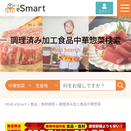
ログイン
調理済み加工食品中華惣菜検索
Food Search
中華惣菜
生産地
BtoB eSmart
>
食品・食材検索
>
調理済み加工食品中華惣菜