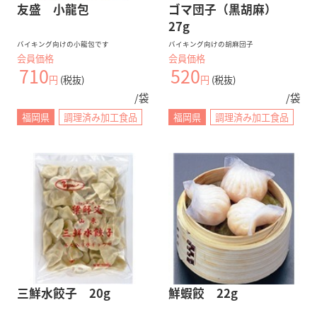
友盛 小龍包
ゴマ団子（黒胡麻）
27g
バイキング向けの小龍包です
バイキング向けの胡麻団子
会員価格
会員価格
710
520
円
(税抜)
円
(税抜)
/袋
/袋
福岡県
調理済み加工食品
福岡県
調理済み加工食品
三鮮水餃子 20g
鮮蝦餃 22g