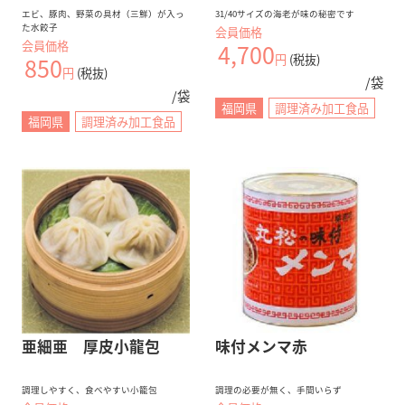
業務用通販サイトBtoB eSmart
エビ、豚肉、野菜の具材（三鮮）が入っ
31/40サイズの海老が味の秘密です
た水餃子
会員価格
無料
会員登録
会員価格
4,700
円
(税抜)
850
円
(税抜)
/袋
/袋
福岡県
調理済み加工食品
仕入れ業務
在庫管理
支払い
コスト削減
福岡県
調理済み加工食品
eSmartを使えば、経営が変わる。
iPhoneをご利用の方（推奨）
PCまたはAndroidでご利用の方は
こちらから
SNSのフォロー
亜細亜 厚皮小龍包
味付メンマ赤
調理しやすく、食べやすい小籠包
調理の必要が無く、手間いらず