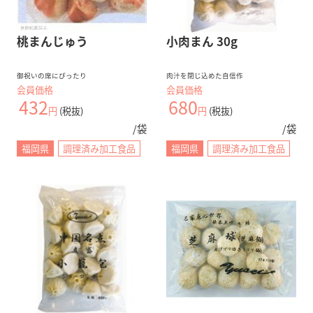
桃まんじゅう
小肉まん 30g
御祝いの席にぴったり
肉汁を閉じ込めた自信作
会員価格
会員価格
432
680
円
(税抜)
円
(税抜)
/袋
/袋
福岡県
調理済み加工食品
福岡県
調理済み加工食品