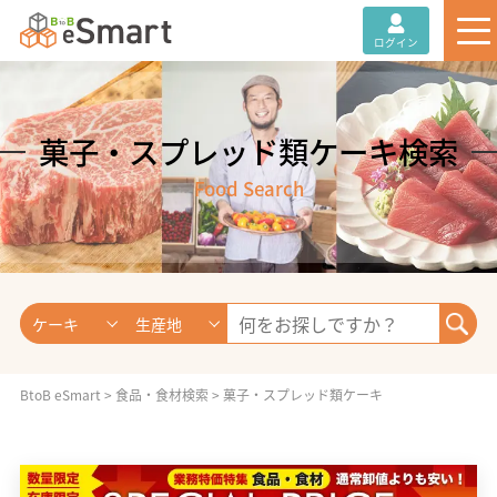
ログイン
菓子・スプレッド類ケーキ検索
Food Search
ケーキ
生産地
BtoB eSmart
>
食品・食材検索
>
菓子・スプレッド類ケーキ