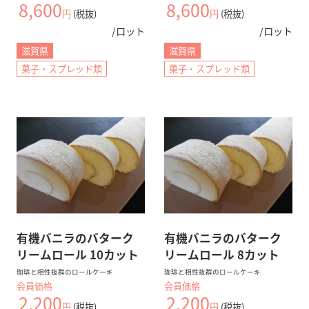
8,600
8,600
円
(税抜)
円
(税抜)
/ロット
/ロット
滋賀県
滋賀県
菓子・スプレッド類
菓子・スプレッド類
有機バニラのバターク
有機バニラのバターク
リームロール 10カット
リームロール 8カット
珈琲と相性抜群のロールケーキ
珈琲と相性抜群のロールケーキ
会員価格
会員価格
2,200
2,200
円
(税抜)
円
(税抜)