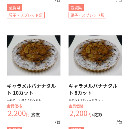
滋賀県
滋賀県
菓子・スプレッド類
菓子・スプレッド類
キャラメルバナナタル
キャラメルバナナタル
ト 10カット
ト 8カット
追熟バナナの大人のタルト
追熟バナナの大人のタルト
会員価格
会員価格
2,200
2,200
円
(税抜)
円
(税抜)
/台
/台