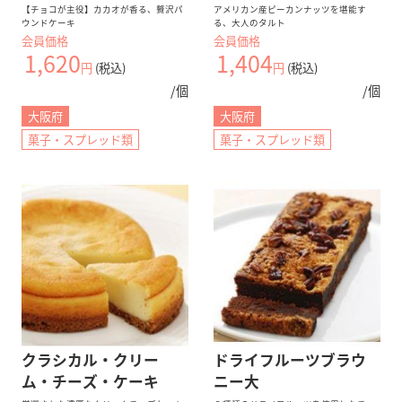
【チョコが主役】カカオが香る、贅沢パ
アメリカン産ピーカンナッツを堪能す
ウンドケーキ
る、大人のタルト
会員価格
会員価格
1,620
1,404
円
(税込)
円
(税込)
/個
/個
大阪府
大阪府
菓子・スプレッド類
菓子・スプレッド類
クラシカル・クリー
ドライフルーツブラウ
ム・チーズ・ケーキ
ニー大