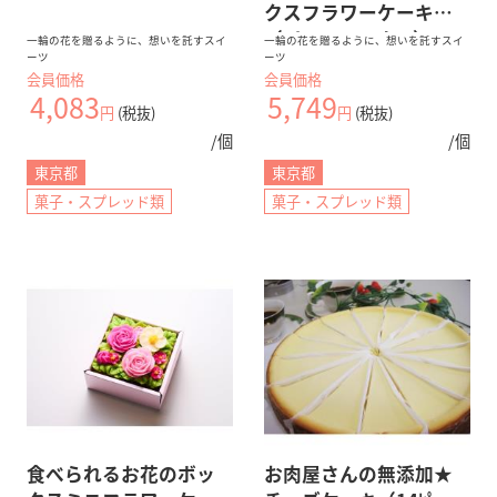
クスフラワーケーキ
（Bloom Garden）
一輪の花を贈るように、想いを託すスイ
一輪の花を贈るように、想いを託すスイ
ーツ
ーツ
会員価格
会員価格
4,083
5,749
円
(税抜)
円
(税抜)
/個
/個
東京都
東京都
菓子・スプレッド類
菓子・スプレッド類
食べられるお花のボッ
お肉屋さんの無添加★