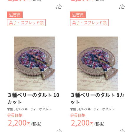
/台
/台
滋賀県
滋賀県
菓子・スプレッド類
菓子・スプレッド類
３種ベリーのタルト 10
３種ベリーのタルト 8カ
カット
ット
甘酸っぱいフルーティーなタルト
甘酸っぱいフルーティーなタルト
会員価格
会員価格
2,200
2,200
円
(税抜)
円
(税抜)
/台
/台