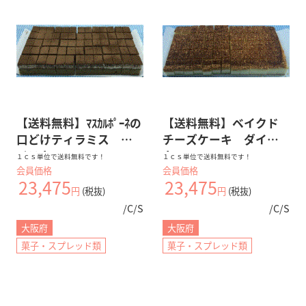
【送料無料】ﾏｽｶﾙﾎﾟｰﾈの
【送料無料】ベイクド
口どけティラミス ダ
チーズケーキ ダイス
イスカット
カット
１ｃｓ単位で送料無料です！
１ｃｓ単位で送料無料です！
会員価格
会員価格
23,475
23,475
円
(税抜)
円
(税抜)
/C/S
/C/S
大阪府
大阪府
菓子・スプレッド類
菓子・スプレッド類