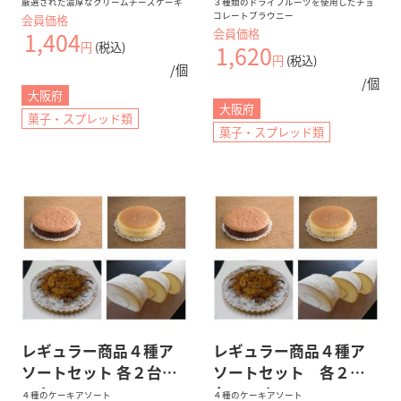
厳選された濃厚なクリームチーズケーキ
３種類のドライフルーツを使用したチョ
コレートブラウニー
会員価格
会員価格
1,404
円
(税込)
1,620
円
(税込)
/個
/個
大阪府
大阪府
菓子・スプレッド類
菓子・スプレッド類
レギュラー商品４種ア
レギュラー商品４種ア
ソートセット 各２台
ソートセット 各２
８カット
台 10カット
４種のケーキアソート
４種のケーキアソート