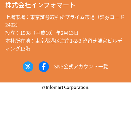
株式会社インフォマート
上場市場：東京証券取引所プライム市場（証券コード
2492）
設立：1998（平成10）年2月13日
本社所在地：東京都港区海岸1-2-3 汐留芝離宮ビルデ
ィング13階
SNS公式アカウント一覧
© Infomart Corporation.