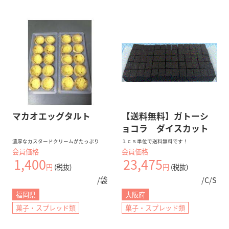
業務用通販サイトBtoB eSmart
無料
会員登録
マカオエッグタルト
【送料無料】ガトーシ
ョコラ ダイスカット
仕入れ業務
在庫管理
支払い
コスト削減
濃厚なカスタードクリームがたっぷり
１ｃｓ単位で送料無料です！
会員価格
会員価格
1,400
23,475
eSmartを使えば、経営が変わる。
円
(税抜)
円
(税抜)
/袋
/C/S
福岡県
大阪府
iPhoneをご利用の方（推奨）
菓子・スプレッド類
菓子・スプレッド類