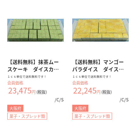
PCまたはAndroidでご利用の方は
こちらから
SNSのフォロー
SNS公式アカウント一覧
【送料無料】抹茶ムー
【送料無料】マンゴー
スケーキ ダイスカッ
パラダイス ダイスカ
ト
ット
１ｃｓ単位で送料無料です！
１ｃｓ単位で送料無料です！
会員価格
会員価格
23,475
22,245
円
(税抜)
円
(税抜)
/C/S
/C/S
大阪府
大阪府
菓子・スプレッド類
菓子・スプレッド類