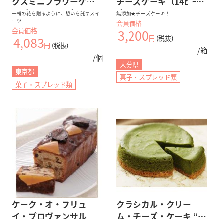
クスミニフラワーケー
チーズケーキ（14ﾋﾟｰ
キ（PeachPink）
ｽ）
一輪の花を贈るように、想いを託すスイ
無添加★チーズケーキ！
ーツ
会員価格
会員価格
3,200
円
(税抜)
4,083
円
(税抜)
/箱
/個
大分県
東京都
菓子・スプレッド類
菓子・スプレッド類
ケーク・オ・フリュ
クラシカル・クリー
イ・プロヴァンサル
ム・チーズ・ケーキ “抹