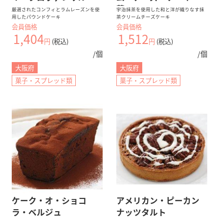
茶”
厳選されたコンフィとラムレーズンを使
宇治抹茶を使用した和と洋が織りなす抹
用したパウンドケーキ
茶クリームチーズケーキ
会員価格
会員価格
1,404
1,512
円
(税込)
円
(税込)
/個
/個
大阪府
大阪府
菓子・スプレッド類
菓子・スプレッド類
ケーク・オ・ショコ
アメリカン・ピーカン
ラ・ベルジュ
ナッツタルト