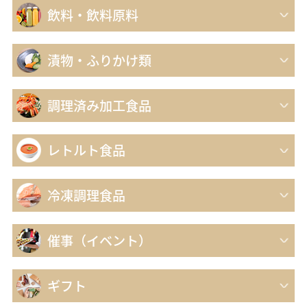
飲料・飲料原料
漬物・ふりかけ類
調理済み加工食品
業務用通販サイトBtoB eSmart
レトルト食品
無料
会員登録
冷凍調理食品
仕入れ業務
在庫管理
支払い
コスト削減
催事（イベント）
eSmartを使えば、経営が変わる。
ギフト
iPhoneをご利用の方（推奨）