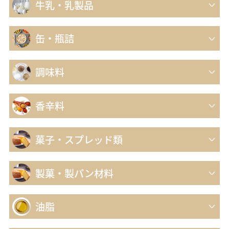
牛乳・乳製品
缶・瓶詰
調味料
香辛料
菓子・スプレッド類
製菓・製パン材料
油脂