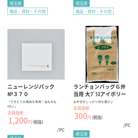
埼玉県
埼玉県
備品・資材・その他
備品・資材・その他
ニューレンジパック
ランチョンバッグＧ弁
№３７０
当用 大ﾌﾟﾗｽアイボリー
「できたての風味を再現！油ものも
お弁当をしっかり持ち運び♪
OK♪」
会員価格
会員価格
300
円
(税抜)
1,200
円
(税抜)
/PC
/PC
埼玉県