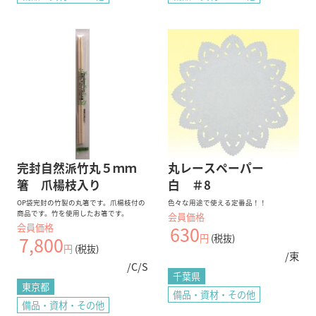
完封自然派竹丸５ｍｍ
丸レースペーパー
箸 爪楊枝入り
白 ＃8
OP袋完封の竹製の丸箸です。爪楊枝付の
色々な用途で使える定番品！！
商品です。竹を使用したお箸です。
会員価格
会員価格
630
円
(税抜)
7,800
円
(税抜)
/束
/C/S
千葉県
東京都
備品・資材・その他
備品・資材・その他