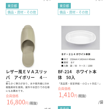
東京都
東京都
備品・資材・その他
備品・資材・その他
レザー風ＥＶＡスリッ
BF-214 ホワイト本
パ アイボリー ４０
体 50入
個
軟らかく弾力があり、水や紫外線にEVA
「高品質・安定供給・小ロット対応！」
樹脂素材を使用。屋外や水回りでの仕様
会員価格
にもお薦めです。
1,410
会員価格
円
(税抜)
16,800
/袋
円
(税抜)
青森県