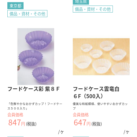
埼玉県
東京都
備品・資材・その他
備品・資材・その他
フードケース彩 紫８Ｆ
フードケース雲竜白
６F（500入）
「色鮮やかなおかずカップ！フードケー
優美な和紙模様、使いやすいおかずカッ
ス５００入り」
プ
会員価格
会員価格
847
647
円
(税抜)
円
(税抜)
/ヶ
/ヶ