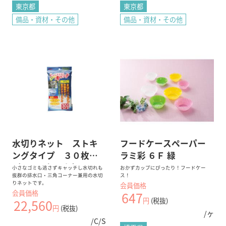
東京都
東京都
備品・資材・その他
備品・資材・その他
水切りネット ストキ
フードケースペーパー
ングタイプ ３０枚
ラミ彩 ６Ｆ 緑
（１２０個入れ）
小さなゴミも逃さずキャッチし水切れも
おかずカップにぴったり！フードケー
抜群の排水口・三角コーナー兼用の水切
ス！
りネットです。
会員価格
会員価格
647
円
(税抜)
22,560
円
(税抜)
/ヶ
/C/S