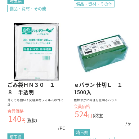
埼玉県
備品・資材・その他
備品・資材・その他
ごみ袋ＨＮ３０－１
ｅバラン 仕切Ｌ－１
８ 半透明
1500入
薄くても強い！究極素材フィルムのゴミ
色鮮やかに料理を仕切るバラン
袋
会員価格
会員価格
524
円
(税抜)
140
円
(税抜)
/ヶ
/PC
埼玉県
埼玉県