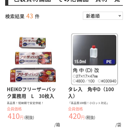
43
検索結果
件
HEIKOフリーザーバッ
タレ入 角中D（100
ク業務用 L 30枚入
入）
高品質！短納期で安定供給！
「高品質100個！小ロット対応」
会員価格
会員価格
410
420
円
(税抜)
円
(税抜)
/箱
/袋