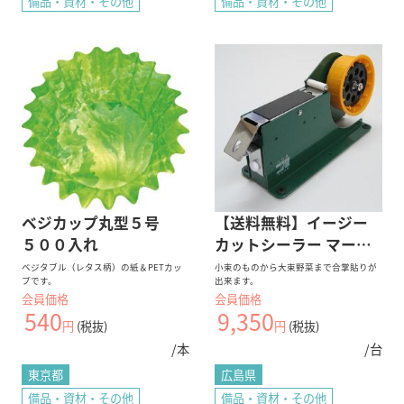
備品・資材・その他
備品・資材・その他
無料
会員登録
仕入れ業務
在庫管理
支払い
コスト削減
eSmartを使えば、経営が変わる。
iPhoneをご利用の方（推奨）
ベジカップ丸型５号
【送料無料】イージー
PCまたはAndroidでご利用の方は
こちらから
５００入れ
カットシーラー マーク
III
ベジタブル（レタス柄）の紙＆PETカッ
小束のものから大束野菜まで合掌貼りが
プです。
出来ます。
SNSのフォロー
会員価格
会員価格
540
9,350
円
(税抜)
円
(税抜)
/本
/台
東京都
広島県
備品・資材・その他
備品・資材・その他
SNS公式アカウント一覧