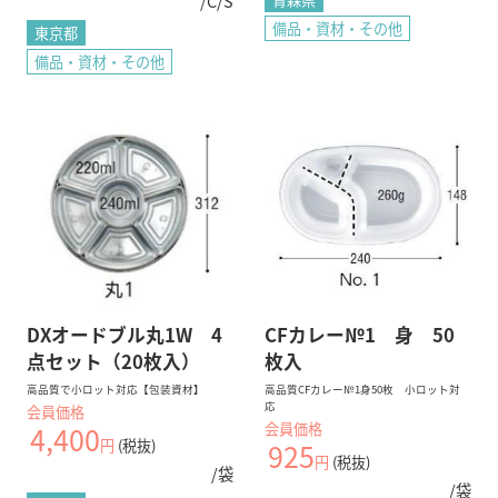
/C/S
備品・資材・その他
東京都
備品・資材・その他
DXオードブル丸1W 4
CFカレー№1 身 50
点セット（20枚入）
枚入
高品質で小ロット対応【包装資材】
高品質CFカレー№1身50枚 小ロット対
応
会員価格
会員価格
4,400
円
(税抜)
925
円
(税抜)
/袋
/袋