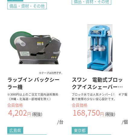
備品・資材・その他
備品・資材・その他
ラップイン バックシー
スワン 電動式ブロッ
ラー機
クアイスシェーバー
ＳＩ－１００Ｓ Ｎ
※3000円以上のご注文で国内送料無料
ブロック氷では人気ナンバー1！ ギア駆
（沖縄・北海道一部地域を除く）
動で故障の少ない安心設計です。
ｏ．7816800
会員価格
会員価格
4,202
168,750
円
(税抜)
円
(税抜)
/台
/個
広島県
東京都