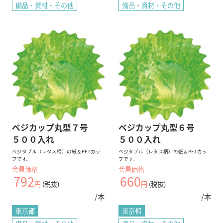
備品・資材・その他
備品・資材・その他
ベジカップ丸型７号
ベジカップ丸型６号
５００入れ
５００入れ
ベジタブル（レタス柄）の紙＆PETカッ
ベジタブル（レタス柄）の紙＆PETカッ
プです。
プです。
会員価格
会員価格
792
660
円
(税抜)
円
(税抜)
/本
/本
東京都
東京都
業務用通販サイトBtoB eSmart